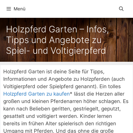
Zum
Menü
Inhalt
springen
Holzpferd Garten – Infos,
Tipps und Angebote zu
Spiel- und Voltigierpferd
Holzpferd Garten ist deine Seite für Tipps,
Informationen und Angebote zu Holzpferden (auch
Voltigierpferd oder Spielpferd genannt). Ein tolles
Holzpferd Garten zu kaufen
* lässt die Herzen aller
großen und kleinen Pferdenarren höher schlagen. Es
kann nach Belieben geritten, gestriegelt, geputzt,
gesattelt und voltigiert werden. Kinder lernen
bereits im frühen Alter spielerisch den richtigen
Umgang mit Pferden. Und das ohne die große